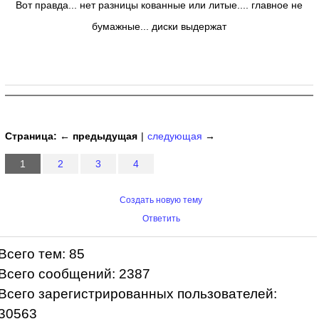
Вот правда... нет разницы кованные или литые.... главное не
бумажные... диски выдержат
Страница:
← предыдущая
|
следующая
→
1
2
3
4
Создать новую тему
Ответить
Всего тем: 85
Всего сообщений: 2387
Всего зарегистрированных пользователей:
30563