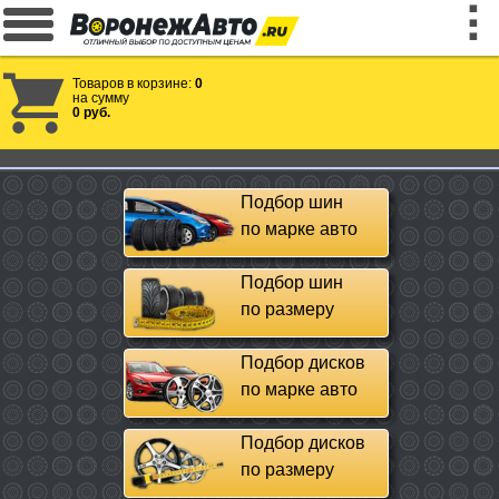
Товаров в корзине:
0
на сумму
0 руб.
Подбор шин
по марке авто
Подбор шин
по размеру
Подбор дисков
по марке авто
Подбор дисков
по размеру