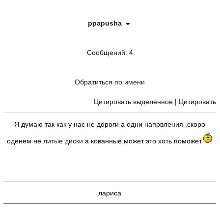
ppapusha
Сообщений
: 4
Обратиться по имени
Цитировать выделенное
|
Цитировать
Я думаю так как у нас не дороги а одни напрвления ,скоро
оденем не
литые диски
а кованные,может это хоть поможет.
лариса