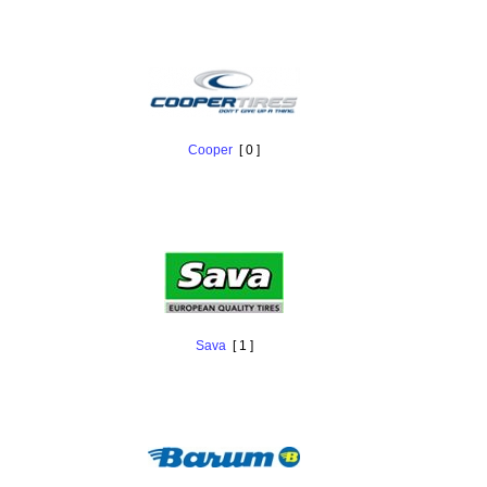
Cooper
[ 0 ]
Sava
[ 1 ]