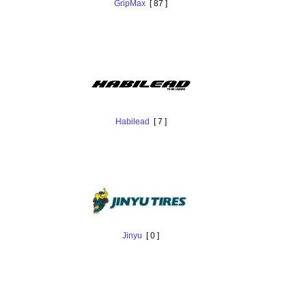
GripMax
[ 87 ]
Habilead
[ 7 ]
Jinyu
[ 0 ]