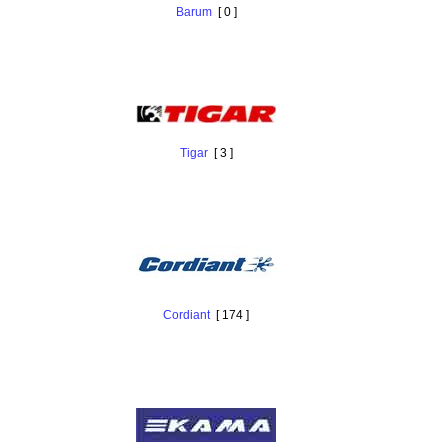
Barum
[ 0 ]
Tigar
[ 3 ]
Cordiant
[ 174 ]