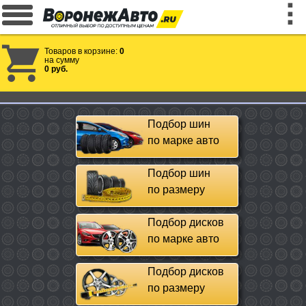
Товаров в корзине:
0
на сумму
0 руб.
Подбор шин
по марке авто
Подбор шин
по размеру
Подбор дисков
по марке авто
Подбор дисков
по размеру