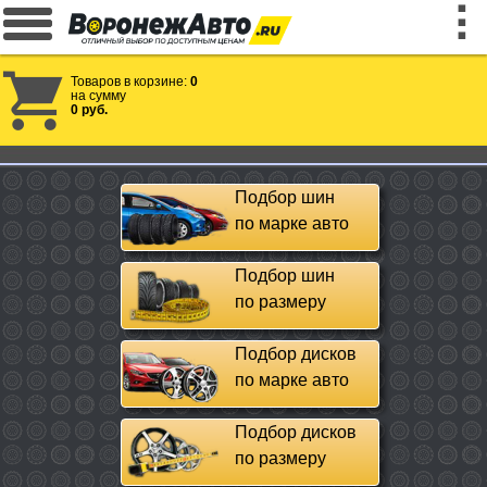
Товаров в корзине:
0
на сумму
0 руб.
Подбор шин
по марке авто
Подбор шин
по размеру
Подбор дисков
по марке авто
Подбор дисков
по размеру