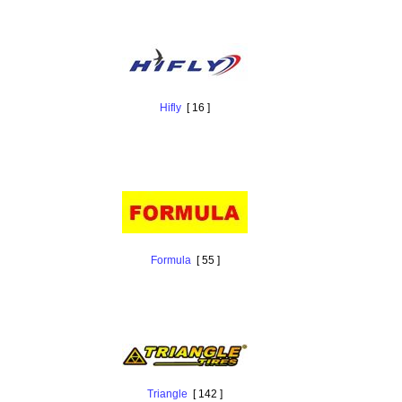
Hifly
[ 16 ]
Formula
[ 55 ]
Triangle
[ 142 ]