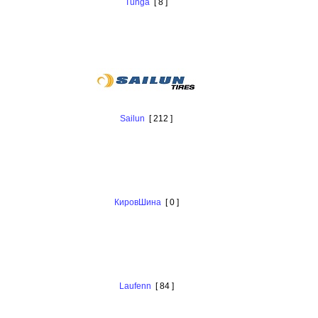
Tunga
[ 8 ]
Sailun
[ 212 ]
КировШина
[ 0 ]
Laufenn
[ 84 ]