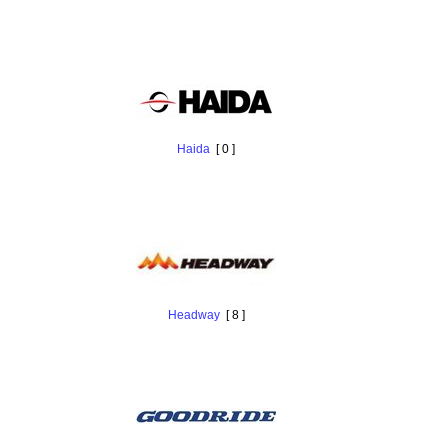
Haida
[ 0 ]
Headway
[ 8 ]