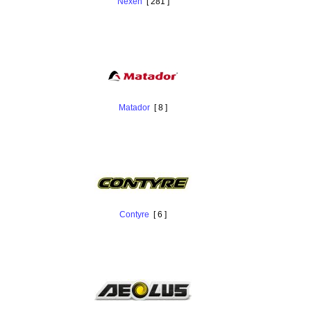
Nexen
[ 281 ]
Matador
[ 8 ]
Contyre
[ 6 ]