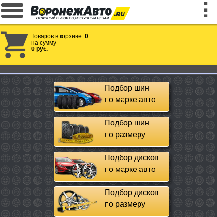
Товаров в корзине:
0
на сумму
0 руб.
Подбор шин
по марке авто
Подбор шин
по размеру
Подбор дисков
по марке авто
Подбор дисков
по размеру