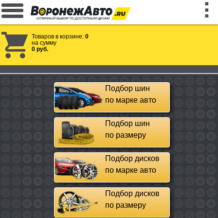
Товаров в корзине:
0
на сумму
0 руб.
Подбор шин
по марке авто
Подбор шин
по размеру
Подбор дисков
по марке авто
Подбор дисков
по размеру