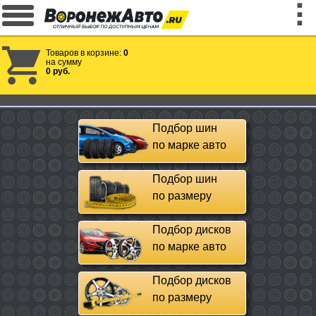
Товаров в корзине:
0
на сумму
0 руб.
Подбор шин
по марке авто
Подбор шин
по размеру
Подбор дисков
по марке авто
Подбор дисков
по размеру