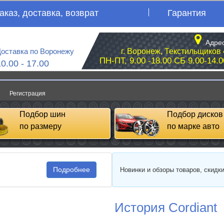
аказ, доставка, возврат
Гарантия
Адрес
оставка по Воронежу
г. Воронеж, Текстильщиков 
ПН-ПТ, 9.00 -18.00 СБ 9.00-14.0
10.00 - 17.00
Регистрация
Подбор шин
Подбор дисков
по размеру
по марке авто
Подробнее
Новинки и обзоры товаров, скидк
История Cordiant