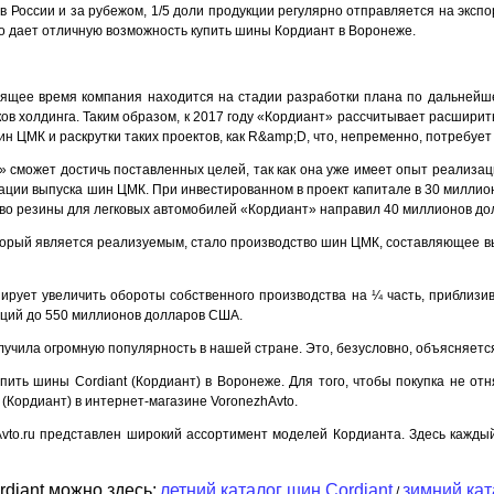
 в России и за рубежом, 1/5 доли продукции регулярно отправляется на экс
то дает отличную возможность купить шины Кордиант в Воронеже.
оящее время компания находится на стадии разработки плана по дальнейш
ов холдинга. Таким образом, к 2017 году «Кордиант» рассчитывает расширит
н ЦМК и раскрутки таких проектов, как R&amp;D, что, непременно, потребуе
» сможет достичь поставленных целей, так как она уже имеет опыт реализац
ации выпуска шин ЦМК. При инвестированном в проект капитале в 30 миллион
тво резины для легковых автомобилей «Кордиант» направил 40 миллионов дол
орый является реализуемым, стало производство шин ЦМК, составляющее вы
ирует увеличить обороты собственного производства на ¼ часть, приблизив
иций до 550 миллионов долларов США.
лучила огромную популярность в нашей стране. Это, безусловно, объясняетс
пить шины Cordiant (Кордиант) в Воронеже. Для того, чтобы покупка не отн
(Кордиант) в интернет-магазине VoronezhAvto.
Avto.ru представлен широкий ассортимент моделей Кордианта. Здесь кажд
diant можно здесь:
летний каталог шин Cordiant
зимний кат
/