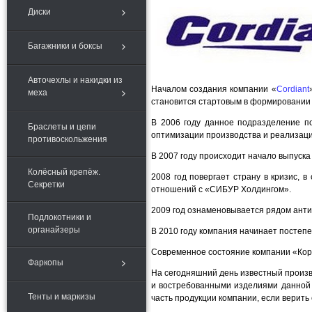
Диски
Багажники и боксы
Авточехлы и накидки из
Началом создания компании «
Cordiant
меха
становится стартовым в формировании 
В 2006 году данное подразделение п
Браслеты и цепи
оптимизации производства и реализаци
противоскольжения
В 2007 году происходит начало выпуск
Колёсный крепёж.
2008 год повергает страну в кризис, 
Секретки
отношений с «СИБУР Холдингом».
2009 год ознаменовывается рядом ант
Подлокотники и
органайзеры
В 2010 году компания начинает постеп
Современное состояние компании «Ко
Фаркопы
На сегодняшний день известный произв
и востребованными изделиями данной 
Тенты и маркизы
часть продукции компании, если верить 