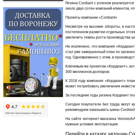
Резина Cordiant с успехом реализуется
около двух сотен компаний-клиентов, ч
Проекты компании «Cordiant»
Несмотря на высокие обороты, в наст
постепенном развитии отдельных отсек
увеличить темпы роста производства ши
Не исключено, что компания «Кордиант
стал уже завершенный план по организ
год. Одновременно с этим, в производс
Ключевым же проектом «Кордиант», кот
300 миллионов долларов.
К 2018 году компания «Кордиант» план
может потребовать увеличения инвест
За последние годы резина Кордиант по
Сегодня покупатели без труда могут ку
рекомендуем заказывать шины Cordiant 
На сайте интернет-магазина Voronezh
нужные условия эксплуатации.
Перейти в каталог автошин Cor