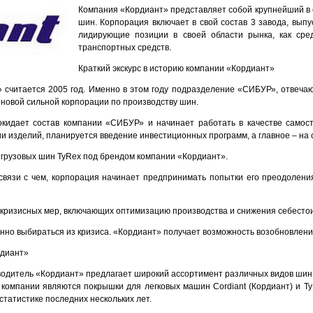
Компания «Кордиант» представляет собой крупнейший в 
шин. Корпорация включает в свой состав 3 завода, вып
лидирующие позиции в своей области рынка, как сред
транспортных средств.
Краткий экскурс в историю компании «Кордиант»
» считается 2005 год. Именно в этом году подразделение «СИБУР», отвеча
новой сильной корпорации по производству шин.
окидает состав компании «СИБУР» и начинает работать в качестве самос
и изделий, планируется введение инвестиционных программ, а главное – на 
а грузовых шин TyRex под брендом компании «Кордиант».
в связи с чем, корпорация начинает предпринимать попытки его преодолен
икризисных мер, включающих оптимизацию производства и снижения себесто
енно выбираться из кризиса. «Кордиант» получает возможность возобновлен
рдиант»
одитель «Кордиант» предлагает широкий ассортимент различных видов шин,
компании являются покрышки для легковых машин Cordiant (Кордиант) и Ty
статистике последних нескольких лет.