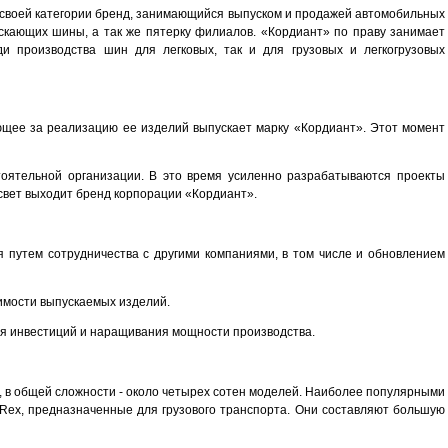
своей категории бренд, занимающийся выпуском и продажей автомобильных
ускающих шины, а так же пятерку филиалов. «Кордиант» по праву занимает
и производства шин для легковых, так и для грузовых и легкогрузовых
ющее за реализацию ее изделий выпускает марку «Кордиант». Этот момент
тоятельной организации. В это время усиленно разрабатываются проекты
свет выходит бренд корпорации «Кордиант».
ия путем сотрудничества с другими компаниями, в том числе и обновлением
имости выпускаемых изделий.
ия инвестиций и наращивания мощности производства.
 в общей сложности - около четырех сотен моделей. Наиболее популярными
Rex, предназначенные для грузового транспорта. Они составляют большую