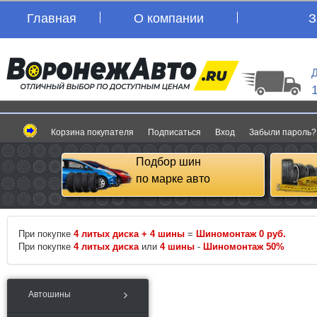
Главная
О компании
З
Д
Корзина покупателя
Подписаться
Вход
Забыли пароль?
Подбор шин
по марке авто
При покупке
4 литых диска + 4 шины
=
Шиномонтаж 0 руб.
При покупке
4 литых диска
или
4 шины
-
Шиномонтаж 50%
Автошины