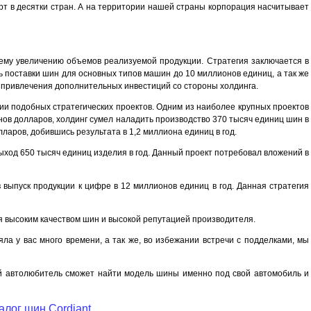
порт в десятки стран. А на территории нашей страны корпорация насчитывает
ему увеличению объемов реализуемой продукции. Стратегия заключается в
ь поставки шин для основных типов машин до 10 миллионов единиц, а так же
т привлечения дополнительных инвестиций со стороны холдинга.
ии подобных стратегических проектов. Одним из наиболее крупных проектов
ов долларов, холдинг сумел наладить производство 370 тысяч единиц шин в
ларов, добившись результата в 1,2 миллиона единиц в год.
ход 650 тысяч единиц изделия в год. Данный проект потребовал вложений в
 выпуск продукции к цифре в 12 миллионов единиц в год. Данная стратегия
я высоким качеством шин и высокой репутацией производителя.
яла у вас много времени, а так же, во избежании встречи с подделками, мы
ый автолюбитель сможет найти модель шины именно под свой автомобиль и
алог шин Cordiant