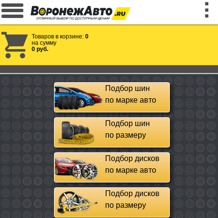
Товаров в корзине:
0
на сумму
0 руб.
Подбор шин
по марке авто
Подбор шин
по размеру
Подбор дисков
по марке авто
Подбор дисков
по размеру