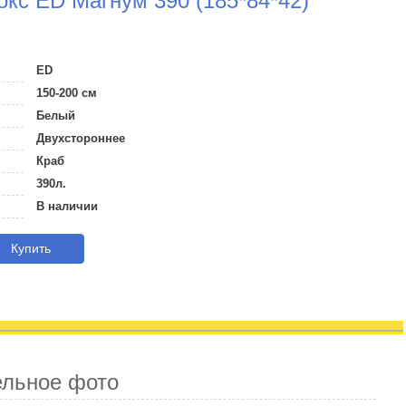
кс ED Магнум 390 (185*84*42)
ED
150-200 см
Белый
Двухстороннее
Краб
390л.
В наличии
Купить
ельное фото