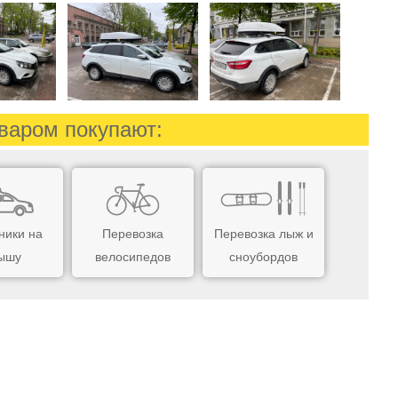
варом покупают:
ники на
Перевозка
Перевозка лыж и
ышу
велосипедов
сноубордов