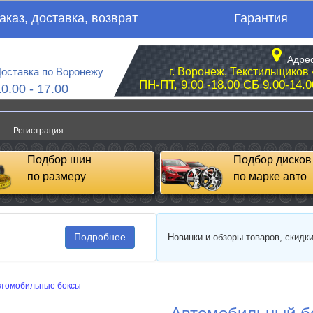
аказ, доставка, возврат
Гарантия
Адрес
оставка по Воронежу
г. Воронеж, Текстильщиков 
ПН-ПТ, 9.00 -18.00 СБ 9.00-14.0
10.00 - 17.00
Регистрация
Подбор шин
Подбор дисков
по размеру
по марке авто
Подробнее
Новинки и обзоры товаров, скидк
втомобильные боксы