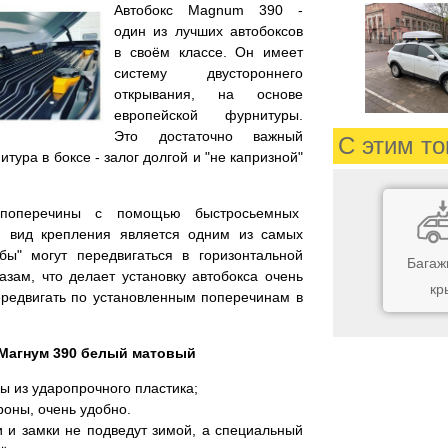
Автобокс Magnum 390 -
один из лучших автобоксов
в своём классе. Он имеет
систему двустороннего
открывания, на основе
европейской фурнитуры.
Это достаточно важный
С этим то
тура в боксе - залог долгой и "не капризной"
 поперечины с помощью быстросьемных
й вид крепления является одним из самых
абы" могут передвигаться в горизонтальной
Багаж
зам, что делает установку автобокса очень
кр
ередвигать по установленным поперечинам в
Магнум 390 белый матовый
ы из ударопрочного пластика;
ороны, очень удобно.
 и замки не подведут зимой, а специальный