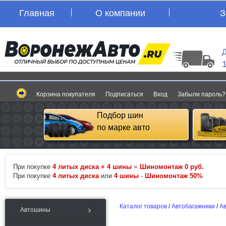
Главная
О компании
З
Д
Корзина покупателя
Подписаться
Вход
Забыли пароль?
Подбор шин
по марке авто
При покупке
4 литых диска + 4 шины
=
Шиномонтаж 0 руб.
При покупке
4 литых диска
или
4 шины
-
Шиномонтаж 50%
Каталог товаров
/
Автобагажники
/
А
Автошины