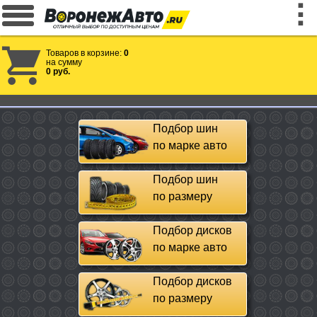
Товаров в корзине:
0
на сумму
0 руб.
Подбор шин
по марке авто
Подбор шин
по размеру
Подбор дисков
по марке авто
Подбор дисков
по размеру