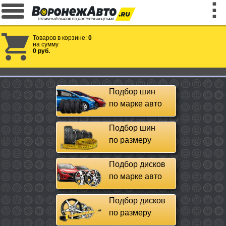
Товаров в корзине:
0
на сумму
0 руб.
Подбор шин
по марке авто
Подбор шин
по размеру
Подбор дисков
по марке авто
Подбор дисков
по размеру