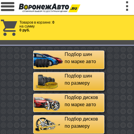
Товаров в корзине:
0
на сумму
0 руб.
Подбор шин
по марке авто
Подбор шин
по размеру
Подбор дисков
по марке авто
Подбор дисков
по размеру