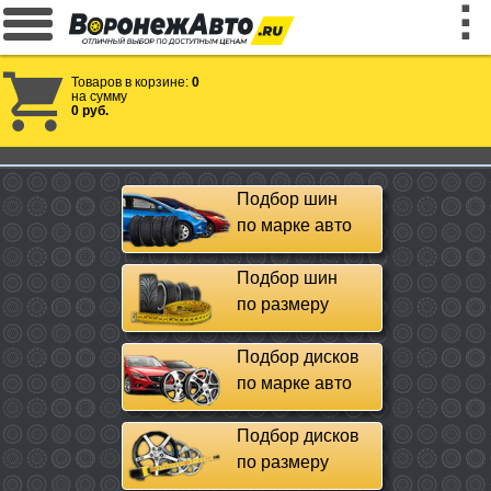
Товаров в корзине:
0
на сумму
0 руб.
Подбор шин
по марке авто
Подбор шин
по размеру
Подбор дисков
по марке авто
Подбор дисков
по размеру