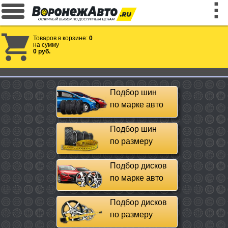
Товаров в корзине:
0
на сумму
0 руб.
Подбор шин
по марке авто
Подбор шин
по размеру
Подбор дисков
по марке авто
Подбор дисков
по размеру