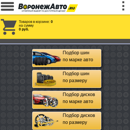
Товаров в корзине:
0
на сумму
0 руб.
Подбор шин
по марке авто
Подбор шин
по размеру
Подбор дисков
по марке авто
Подбор дисков
по размеру