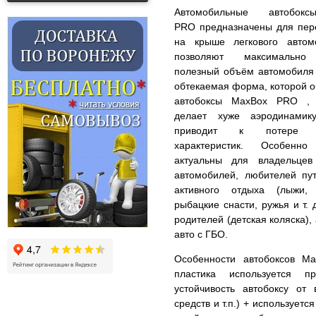
Автомобильные автобок
PRO предназначены для пере
на крыше легкового автом
позволяют максимально 
полезный объём автомобиля 
обтекаемая форма, которой о
автобоксы MaxBox PRO ,
делает хуже аэродинамик
приводит к потере с
характеристик. Особенно
актуальны для владельцев
автомобилей, любителей пу
активного отдыха (лыжи, 
рыбацкие снасти, ружья и т. 
родителей (детская коляска), 
авто с ГБО.
Особенности автобоксов M
пластика используется п
устойчивость автобоксу от
средств и т.п.) + использует