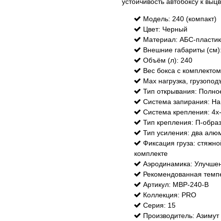
устойчивость автобоксу к выц
Модель: 240 (компакт)
Цвет: Черный
Материал: АБС-пластик
Внешние габариты (см)
Объём (л): 240
Вес бокса с комплектом 
Max нагрузка, грузоподъ
Тип открывания: Полно
Система запирания: Н
Система крепления: 4х
Тип крепления: П-обра
Тип усиления: два алю
Фиксация груза: стяжно
комплекте
Аэродинамика: Улучшен
Рекомендованная темпе
Артикул: MBP-240-B
Коллекция: PRO
Серия: 15
Производитель: Азимут