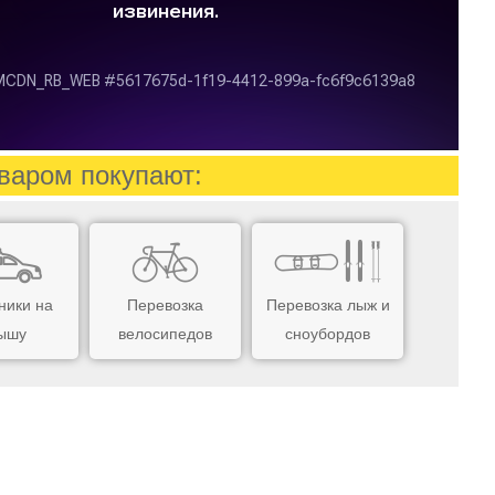
варом покупают:
ники на
Перевозка
Перевозка лыж и
ышу
велосипедов
сноубордов