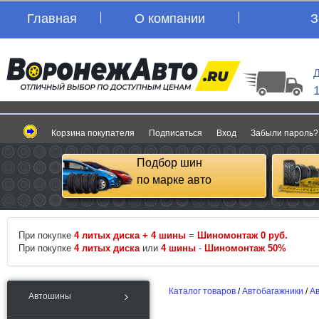
Главная
О компании
З
Д
Корзина покупателя
Подписаться
Вход
Забыли пароль?
Подбор шин
по марке авто
При покупке
4 литых диска + 4 шины
=
Шиномонтаж 0 руб.
При покупке
4 литых диска
или
4 шины
-
Шиномонтаж 50%
Каталог товаров
/
Автобагажники
/
А
Автошины