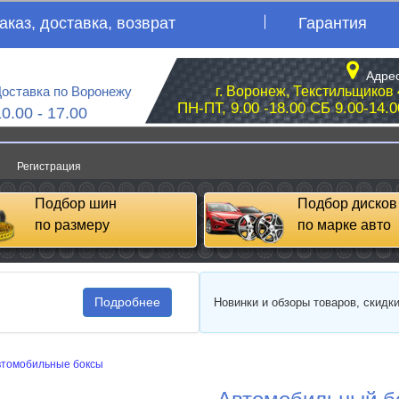
аказ, доставка, возврат
Гарантия
Адрес
оставка по Воронежу
г. Воронеж, Текстильщиков 
ПН-ПТ, 9.00 -18.00 СБ 9.00-14.0
10.00 - 17.00
Регистрация
Подбор шин
Подбор дисков
по размеру
по марке авто
Подробнее
Новинки и обзоры товаров, скидк
втомобильные боксы