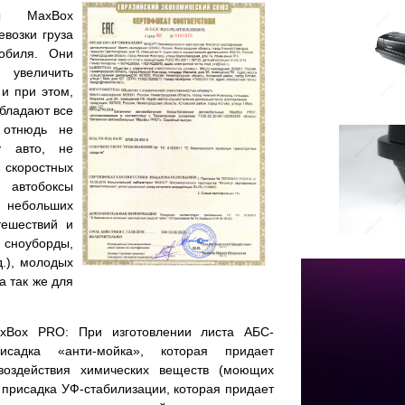
сы MaxBox
возки груза
обиля. Они
увеличить
и при этом,
бладают все
 отнюдь не
у авто, не
коростных
 автобоксы
 небольших
тешествий и
сноуборды,
д.), молодых
а так же для
axBox PRO: При изготовлении листа АБС-
рисадка «анти-мойка», которая придает
 воздействия химических веществ (моющих
ся присадка УФ-стабилизации, которая придает