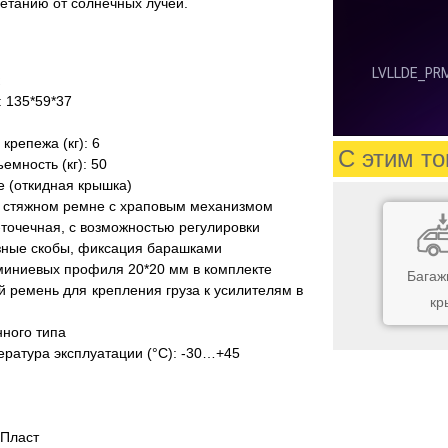
ветанию от солнечных лучей.
: 135*59*37
крепежа (кг): 6
С этим то
емность (кг): 50
е (откидная крышка)
а стяжном ремне с храповым механизмом
-точечная, с возможностью регулировки
зные скобы, фиксация барашками
миниевых профиля 20*20 мм в комплекте
Багаж
й ремень для крепления груза к усилителям в
кр
ного типа
ратура эксплуатации (°С): -30…+45
 Пласт