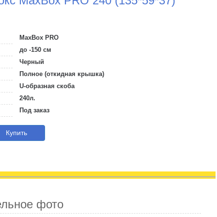
кс MaxBox PRO 240 (135*59*37)
MaxBox PRO
до -150 см
Черный
Полное (откидная крышка)
U-образная скоба
240л.
Под заказ
Купить
ельное фото