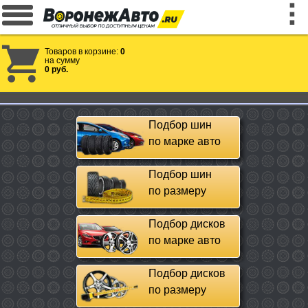
Товаров в корзине:
0
на сумму
0 руб.
Подбор шин
по марке авто
Подбор шин
по размеру
Подбор дисков
по марке авто
Подбор дисков
по размеру