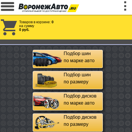
Товаров в корзине:
0
на сумму
0 руб.
Подбор шин
по марке авто
Подбор шин
по размеру
Подбор дисков
по марке авто
Подбор дисков
по размеру