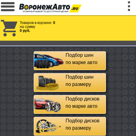
Товаров в корзине:
0
на сумму
0 руб.
Подбор шин
по марке авто
Подбор шин
по размеру
Подбор дисков
по марке авто
Подбор дисков
по размеру