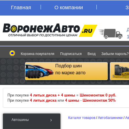
Главная
О компании
З
Д
Корзина покупателя
Подписаться
Вход
Забыли пароль?
Подбор шин
по марке авто
При покупке
4 литых диска + 4 шины
=
Шиномонтаж 0 руб.
При покупке
4 литых диска
или
4 шины
-
Шиномонтаж 50%
Каталог товаров
/
Автобагажники
/
А
Автошины