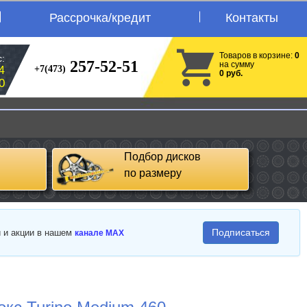
Рассрочка/кредит
Контакты
Товаров в корзине:
0
:
257-52-51
на сумму
+7(473)
4
0 руб.
0
Подбор дисков
по размеру
Подписаться
и и акции в нашем
канале MAX