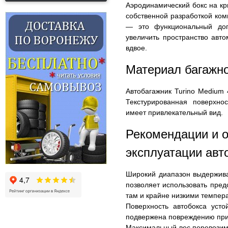
Аэродинамический бокс на кр
собственной разработкой ком
— это функциональный доп
увеличить пространство авто
вдвое.
Материал багажно
Автобагажник Turino Medium 
Текстурированная поверхно
имеет привлекательный вид.
Рекомендации и о
эксплуатации авт
Широкий диапазон выдержив
позволяет использовать пред
там и крайне низкими темпе
Поверхность автобокса уст
подвержена повреждению при
Максимальный вес перевозимо