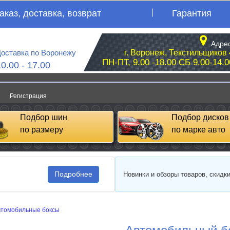
аказ, доставка, возврат
Гарантия
Адрес
оставка по Воронежу
г. Воронеж, Текстильщиков 
ПН-ПТ, 9.00 -18.00 СБ 9.00-14.0
10.00 - 17.00
Регистрация
Подбор шин
Подбор дисков
по размеру
по марке авто
Подробнее
Новинки и обзоры товаров, скидк
втомобильные боксы