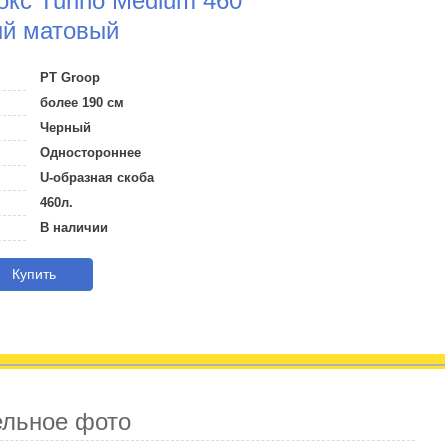
кс Turino Medium 460
ый матовый
PT Groop
более 190 см
Черный
Одностороннее
U-образная скоба
460л.
В наличии
Купить
ельное фото