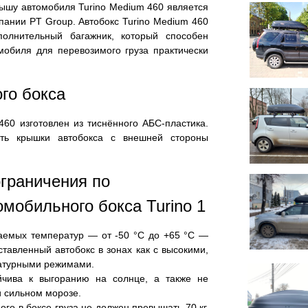
ышу автомобиля Turino Medium 460 является
пании PT Group. Автобокс Turino Medium 460
олнительный багажник, который способен
мобиля для перевозимого груза практически
го бокса
460 изготовлен из тиснённого АБС-пластика.
сть крышки автобокса с внешней стороны
граничения по
омобильного бокса Turino 1
аемых температур — от -50 °C до +65 °C —
ставленный автобокс в зонах как с высокими,
ратурными режимами.
ойчива к выгоранию на солнце, а также не
 сильном морозе.
го в боксе груза не должен превышать 70 кг,