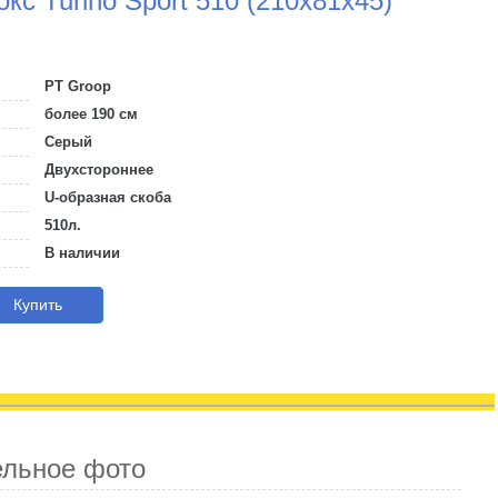
с Turino Sport 510 (210х81х45)
PT Groop
более 190 см
Серый
Двухстороннее
U-образная скоба
510л.
В наличии
Купить
ельное фото