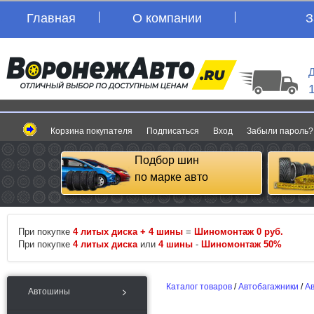
Главная
О компании
З
Д
Корзина покупателя
Подписаться
Вход
Забыли пароль?
Подбор шин
по марке авто
При покупке
4 литых диска + 4 шины
=
Шиномонтаж 0 руб.
При покупке
4 литых диска
или
4 шины
-
Шиномонтаж 50%
Каталог товаров
/
Автобагажники
/
А
Автошины