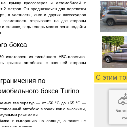
 на крышу кроссоверов и автомобилей с
т 2 метров. Он предназначен для перевозки
ря, в частности, лыж и других аксессуаров
 а возможность открывания на две стороны
 и стоянке, ведь теперь можно легко подойти
ы.
го бокса
80 изготовлен из тиснённого АБС-пластика.
сть крышки автобокса с внешней стороны
С этим то
граничения по
омобильного бокса Turino
аемых температур — от -50 °C до +65 °C —
ставленный автобокс в зонах как с высокими,
Багаж
ратурными режимами.
кр
ойчива к выгоранию на солнце, а также не
 сильном морозе.