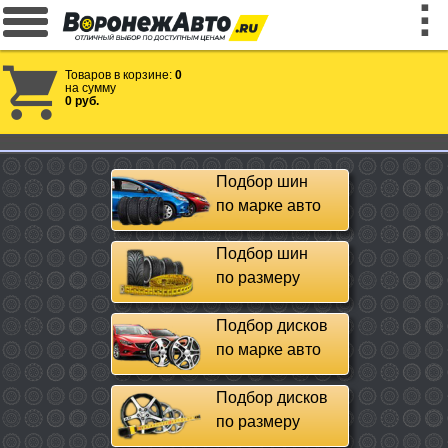
Товаров в корзине:
0
на сумму
0 руб.
Подбор шин
по марке авто
Подбор шин
по размеру
Подбор дисков
по марке авто
Подбор дисков
по размеру