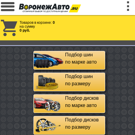
Товаров в корзине:
0
на сумму
0 руб.
Подбор шин
по марке авто
Подбор шин
по размеру
Подбор дисков
по марке авто
Подбор дисков
по размеру