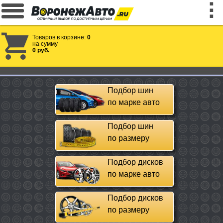
Товаров в корзине:
0
на сумму
0 руб.
Подбор шин
по марке авто
Подбор шин
по размеру
Подбор дисков
по марке авто
Подбор дисков
по размеру