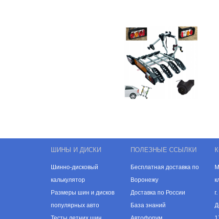
ШИНЫ И ДИСКИ
ПОЛЕЗНЫЕ ССЫЛКИ
К
Шинно-дисковый
Бесплатная доставка по
М
калькулятор
Воронежу
к
Размеры шин и дисков
Доставка по России
г
популярных авто
База знаний
Д
Тесты летних шин
Автофорум
1