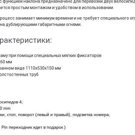
 с функцией наклона предназначено для перевозки двух велосип
ается простым монтажом и удобством в использовании.
процесс занимает минимум времени и не требует специального оп
на дублирующими габаритными огнями.
рактеристики:
раму при помощи специальных мягких фиксаторов
 60 мм
ранном виде 1110x530x150 мм
толстостенных труб
осипедов 4;
60 mm
и, стоп, поворот (левый и правый), подсветка номера;
7 Pin переходник идет в подарок )