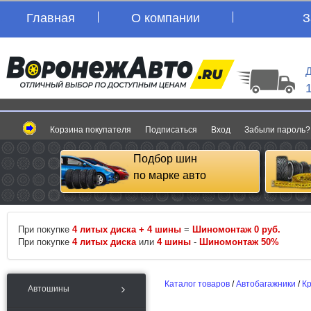
Главная
О компании
З
Д
Корзина покупателя
Подписаться
Вход
Забыли пароль?
Подбор шин
по марке авто
При покупке
4 литых диска + 4 шины
=
Шиномонтаж 0 руб.
При покупке
4 литых диска
или
4 шины
-
Шиномонтаж 50%
Каталог товаров
/
Автобагажники
/
К
Автошины