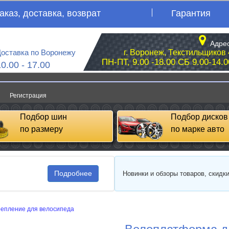
аказ, доставка, возврат
Гарантия
Адрес
оставка по Воронежу
г. Воронеж, Текстильщиков 
ПН-ПТ, 9.00 -18.00 СБ 9.00-14.0
10.00 - 17.00
Регистрация
Подбор шин
Подбор дисков
по размеру
по марке авто
Подробнее
Новинки и обзоры товаров, скидк
репление для велосипеда