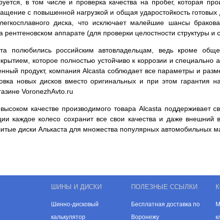
уется, в том числе и проверка качества на пробег, которая пр
ращение с повышенной нагрузкой и общая ударостойкость готовых 
легкосплавного диска, что исключает малейшие шансы бракова
на рентгеновском аппарате (для проверки целостности структуры 
та полюбились российским автовладельцам, ведь кроме обще
рытием, которое полностью устойчиво к коррозии и специально а
венный продукт, компания Alcasta соблюдает все параметры и раз
новка новых дисков вместо оригинальных и при этом гарантия н
азине VoronezhAvto.ru
высоком качестве производимого товара Alcasta поддерживает св
ции каждое колесо сохранит все свои качества и даже внешний 
литые диски Алькаста для множества популярных автомобильных м
ШИНЫ И ДИСКИ
ПОЛЕЗНЫЕ ССЫЛКИ
К
Шинно-дисковый
Бесплатная доставка по
М
калькулятор
Воронежу
к