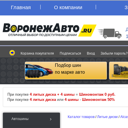
Главная
О компании
З
Д
Корзина покупателя
Подписаться
Вход
Забыли пароль?
Подбор шин
по марке авто
При покупке
4 литых диска + 4 шины
=
Шиномонтаж 0 руб.
При покупке
4 литых диска
или
4 шины
-
Шиномонтаж 50%
Каталог товаров
/
Литые диски
/
Alca
Автошины