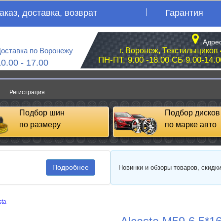
аказ, доставка, возврат
Гарантия
Адрес
оставка по Воронежу
г. Воронеж, Текстильщиков 
ПН-ПТ, 9.00 -18.00 СБ 9.00-14.0
10.00 - 17.00
Регистрация
Подбор шин
Подбор дисков
по размеру
по марке авто
Подробнее
Новинки и обзоры товаров, скидк
sta