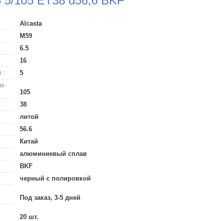
6 5/105 ET38 d56,6 BKF
Alcasta
M59
6.5
16
 :
5
ых
105
38
литой
56.6
Китай
алюминиевый сплав
BKF
черный с полировкой
Под заказ, 3-5 дней
20 шт.