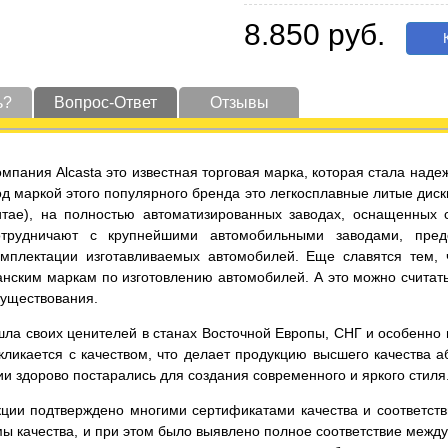
8.850 руб.
К
ь?
Вопрос-Ответ
Отзывы
омпания Alcasta это известная торговая марка, которая стала на
од маркой этого популярного бренда это легкосплавные литые диск
итае), на полностью автоматизированных заводах, оснащенных
отрудничают с крупнейшими автомобильными заводами, пред
омплектации изготавливаемых автомобилей. Еще славятся тем,
нским маркам по изготовлению автомобилей. А это можно считать
существования.
ла своих ценителей в станах Восточной Европы, СНГ и особенно в 
ликается с качеством, что делает продукцию высшего качества а
и здорово постарались для создания современного и яркого стиля
кции подтверждено многими сертификатами качества и соответст
ы качества, и при этом было выявлено полное соответствие меж