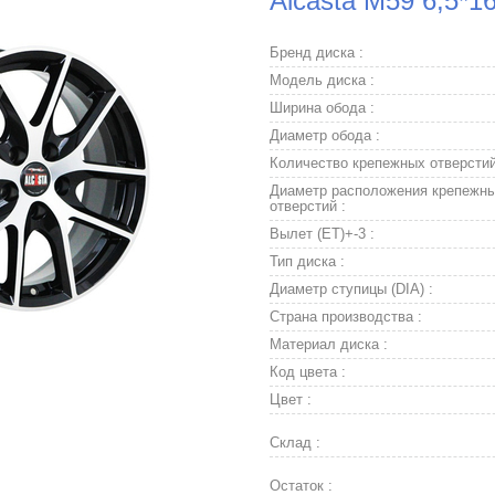
Alcasta M59 6,5*1
Бренд диска :
Модель диска :
Ширина обода :
Диаметр обода :
Количество крепежных отверстий
Диаметр расположения крепежн
отверстий :
Вылет (ET)+-3 :
Тип диска :
Диаметр ступицы (DIA) :
Страна производства :
Материал диска :
Код цвета :
Цвет :
Склад :
Остаток :