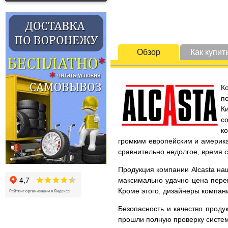
Обзор
Как купит
К
п
К
с
к
громким европейским и америка
сравнительно недолгое, время 
Продукция компании Alcasta наш
максимально удачно цена перек
Кроме этого, дизайнеры компани
Безопасность и качество проду
прошли полную проверку систем