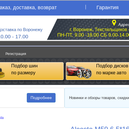
аказ, доставка, возврат
Гарантия
Адрес
оставка по Воронежу
г. Воронеж, Текстильщиков 
ПН-ПТ, 9.00 -18.00 СБ 9.00-14.0
10.00 - 17.00
Регистрация
Подбор шин
Подбор дисков
по размеру
по марке авто
Подробнее
Новинки и обзоры товаров, скидк
sta