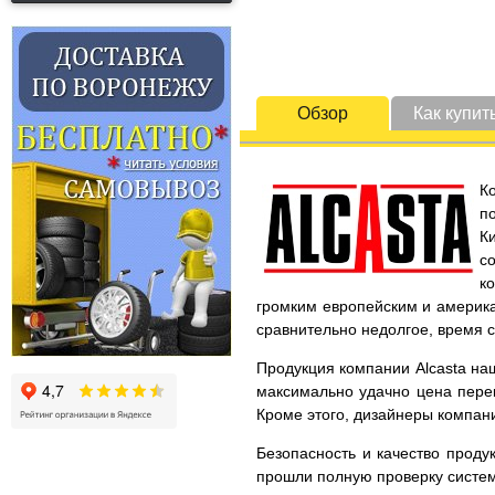
Обзор
Как купит
К
п
К
с
к
громким европейским и америка
сравнительно недолгое, время 
Продукция компании Alcasta наш
максимально удачно цена перек
Кроме этого, дизайнеры компани
Безопасность и качество проду
прошли полную проверку систем