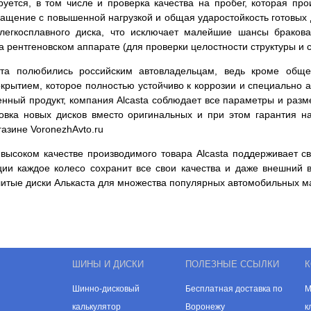
уется, в том числе и проверка качества на пробег, которая пр
ращение с повышенной нагрузкой и общая ударостойкость готовых 
легкосплавного диска, что исключает малейшие шансы бракова
на рентгеновском аппарате (для проверки целостности структуры 
та полюбились российским автовладельцам, ведь кроме обще
рытием, которое полностью устойчиво к коррозии и специально а
венный продукт, компания Alcasta соблюдает все параметры и раз
новка новых дисков вместо оригинальных и при этом гарантия н
азине VoronezhAvto.ru
высоком качестве производимого товара Alcasta поддерживает св
ции каждое колесо сохранит все свои качества и даже внешний 
литые диски Алькаста для множества популярных автомобильных м
ШИНЫ И ДИСКИ
ПОЛЕЗНЫЕ ССЫЛКИ
К
Шинно-дисковый
Бесплатная доставка по
М
калькулятор
Воронежу
к