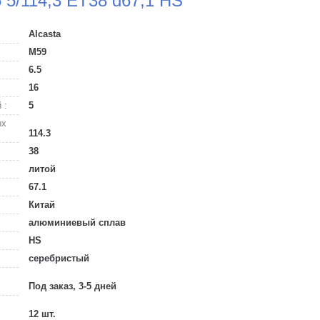
6 5/114,3 ET38 d67,1 HS
Alcasta
M59
6.5
16
 :
5
ых
114.3
38
литой
67.1
Китай
алюминиевый сплав
HS
серебристый
Под заказ, 3-5 дней
12 шт.