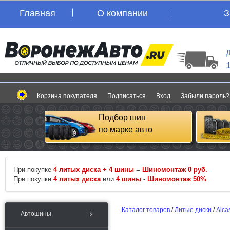
Главная
О компании
З
Д
Корзина покупателя
Подписаться
Вход
Забыли пароль?
Подбор шин
по марке авто
При покупке
4 литых диска + 4 шины
=
Шиномонтаж 0 руб.
При покупке
4 литых диска
или
4 шины
-
Шиномонтаж 50%
Каталог товаров
/
Литые диски
/
Alca
Автошины