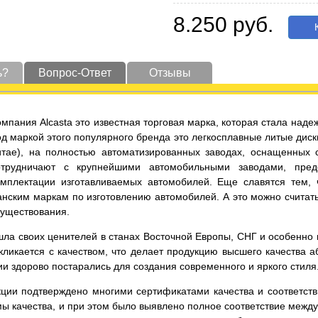
8.250 руб.
К
ь?
Вопрос-Ответ
Отзывы
омпания Alcasta это известная торговая марка, которая стала на
од маркой этого популярного бренда это легкосплавные литые диск
итае), на полностью автоматизированных заводах, оснащенных
отрудничают с крупнейшими автомобильными заводами, пред
омплектации изготавливаемых автомобилей. Еще славятся тем,
нским маркам по изготовлению автомобилей. А это можно считать
существования.
ла своих ценителей в станах Восточной Европы, СНГ и особенно в 
ликается с качеством, что делает продукцию высшего качества а
и здорово постарались для создания современного и яркого стиля
кции подтверждено многими сертификатами качества и соответст
ы качества, и при этом было выявлено полное соответствие меж