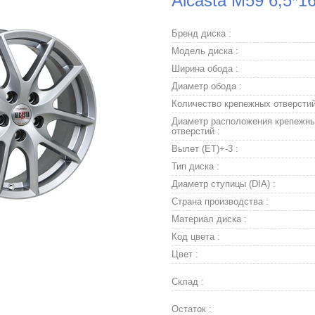
Alcasta M59 6,5*1
Бренд диска :
Модель диска :
Ширина обода :
Диаметр обода :
Количество крепежных отверстий
Диаметр расположения крепежн
отверстий :
Вылет (ET)+-3 :
Тип диска :
Диаметр ступицы (DIA) :
Страна производства :
Материал диска :
Код цвета :
Цвет :
Склад :
Остаток :