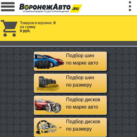
Товаров в корзине:
0
на сумму
0 руб.
Подбор шин
по марке авто
Подбор шин
по размеру
Подбор дисков
по марке авто
Подбор дисков
по размеру