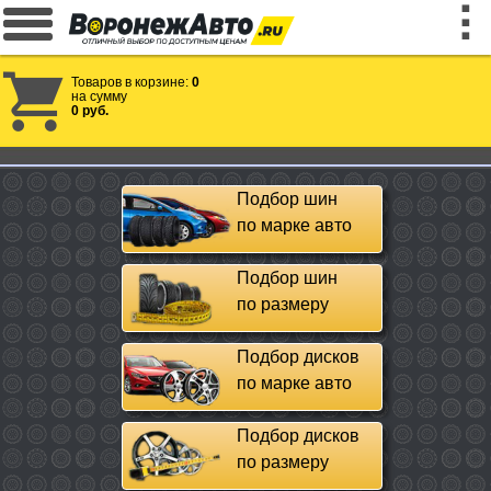
Товаров в корзине:
0
на сумму
0 руб.
Подбор шин
по марке авто
Подбор шин
по размеру
Подбор дисков
по марке авто
Подбор дисков
по размеру