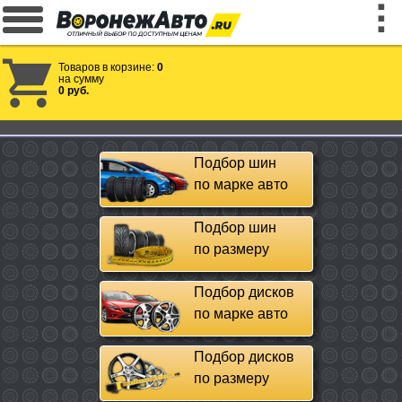
Товаров в корзине:
0
на сумму
0 руб.
Подбор шин
по марке авто
Подбор шин
по размеру
Подбор дисков
по марке авто
Подбор дисков
по размеру