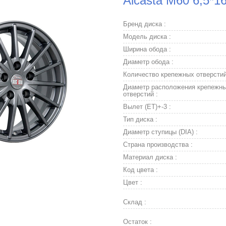
Alcasta M60 6,5*16
Бренд диска :
Модель диска :
Ширина обода :
Диаметр обода :
Количество крепежных отверстий
Диаметр расположения крепежн
отверстий :
Вылет (ET)+-3 :
Тип диска :
Диаметр ступицы (DIA) :
Страна производства :
Материал диска :
Код цвета :
Цвет :
Склад :
Остаток :