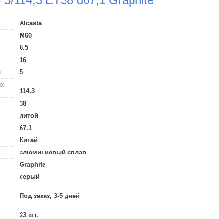
 5/114,3 ET38 d67,1 Graphite
Alcasta
M60
6.5
16
 :
5
ых
114.3
38
литой
67.1
Китай
алюминиевый сплав
Graphite
серый
Под заказ, 3-5 дней
23 шт.