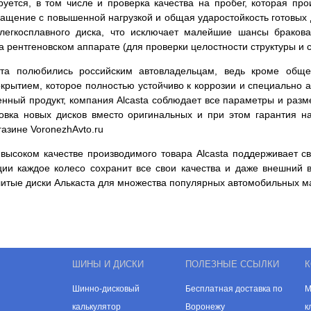
уется, в том числе и проверка качества на пробег, которая пр
ращение с повышенной нагрузкой и общая ударостойкость готовых 
легкосплавного диска, что исключает малейшие шансы бракова
на рентгеновском аппарате (для проверки целостности структуры 
та полюбились российским автовладельцам, ведь кроме обще
рытием, которое полностью устойчиво к коррозии и специально а
венный продукт, компания Alcasta соблюдает все параметры и раз
новка новых дисков вместо оригинальных и при этом гарантия н
азине VoronezhAvto.ru
высоком качестве производимого товара Alcasta поддерживает св
ции каждое колесо сохранит все свои качества и даже внешний 
литые диски Алькаста для множества популярных автомобильных м
ШИНЫ И ДИСКИ
ПОЛЕЗНЫЕ ССЫЛКИ
К
Шинно-дисковый
Бесплатная доставка по
М
калькулятор
Воронежу
к