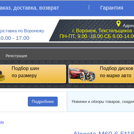
аказ, доставка, возврат
Гарантия
Адрес
оставка по Воронежу
г. Воронеж, Текстильщиков 
ПН-ПТ, 9.00 -18.00 СБ 9.00-14.0
10.00 - 17.00
Регистрация
Подбор шин
Подбор дисков
по размеру
по марке авто
Подробнее
Новинки и обзоры товаров, скидк
sta