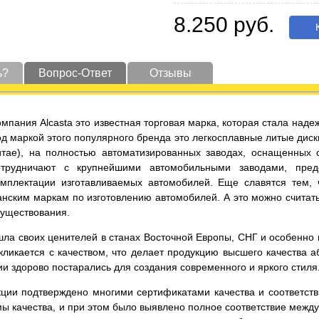
8.250 руб.
К
ь?
Вопрос-Ответ
Отзывы
омпания Alcasta это известная торговая марка, которая стала на
од маркой этого популярного бренда это легкосплавные литые диск
итае), на полностью автоматизированных заводах, оснащенных
отрудничают с крупнейшими автомобильными заводами, пред
омплектации изготавливаемых автомобилей. Еще славятся тем,
нским маркам по изготовлению автомобилей. А это можно считать
существования.
ла своих ценителей в станах Восточной Европы, СНГ и особенно в 
ликается с качеством, что делает продукцию высшего качества а
и здорово постарались для создания современного и яркого стиля
кции подтверждено многими сертификатами качества и соответст
ы качества, и при этом было выявлено полное соответствие меж