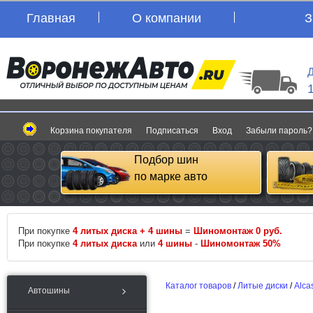
Главная
О компании
З
Д
Корзина покупателя
Подписаться
Вход
Забыли пароль?
Подбор шин
по марке авто
При покупке
4 литых диска + 4 шины
=
Шиномонтаж 0 руб.
При покупке
4 литых диска
или
4 шины
-
Шиномонтаж 50%
Каталог товаров
/
Литые диски
/
Alca
Автошины