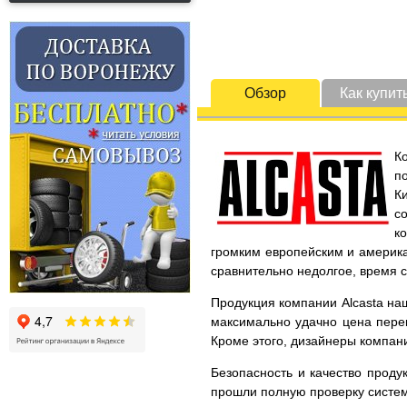
Обзор
Как купит
К
п
К
с
к
громким европейским и америка
сравнительно недолгое, время 
Продукция компании Alcasta наш
максимально удачно цена перек
Кроме этого, дизайнеры компани
Безопасность и качество проду
прошли полную проверку систем