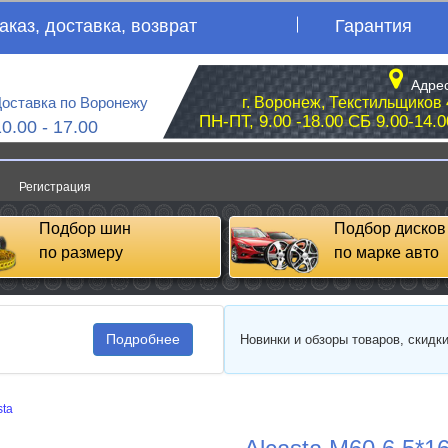
аказ, доставка, возврат
Гарантия
Адрес
оставка по Воронежу
г. Воронеж, Текстильщиков 
ПН-ПТ, 9.00 -18.00 СБ 9.00-14.0
10.00 - 17.00
Регистрация
Подбор шин
Подбор дисков
по размеру
по марке авто
Подробнее
Новинки и обзоры товаров, скидк
sta