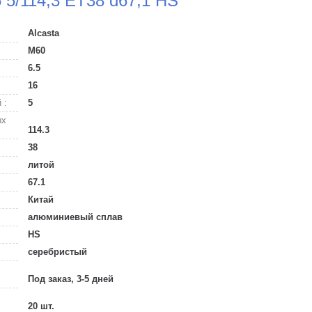
6 5/114,3 ET38 d67,1 HS
Alcasta
M60
6.5
16
 :
5
ых
114.3
38
литой
67.1
Китай
алюминиевый сплав
HS
серебристый
Под заказ, 3-5 дней
20 шт.