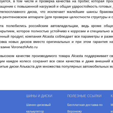
уется, в том числе и проверка качества на пробег, которая пр
ращение с повышенной нагрузкой и общая ударостойкость готовых 
легкосплавного диска, что исключает малейшие шансы бракова
на рентгеновском аппарате (для проверки целостности структуры 
та полюбились российским автовладельцам, ведь кроме обще
рытием, которое полностью устойчиво к коррозии и специально а
венный продукт, компания Alcasta соблюдает все параметры и раз
новка новых дисков вместо оригинальных и при этом гарантия н
азине VoronezhAvto.ru
высоком качестве производимого товара Alcasta поддерживает св
ции каждое колесо сохранит все свои качества и даже внешний 
литые диски Алькаста для множества популярных автомобильных м
ШИНЫ И ДИСКИ
ПОЛЕЗНЫЕ ССЫЛКИ
К
Шинно-дисковый
Бесплатная доставка по
М
калькулятор
Воронежу
к