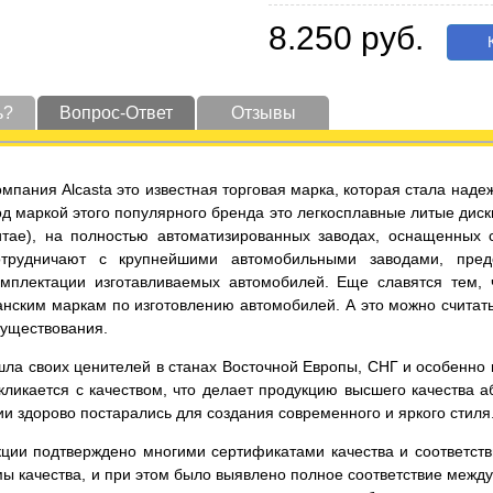
8.250 руб.
К
ь?
Вопрос-Ответ
Отзывы
омпания Alcasta это известная торговая марка, которая стала на
од маркой этого популярного бренда это легкосплавные литые диск
итае), на полностью автоматизированных заводах, оснащенных
отрудничают с крупнейшими автомобильными заводами, пред
омплектации изготавливаемых автомобилей. Еще славятся тем,
нским маркам по изготовлению автомобилей. А это можно считать
существования.
ла своих ценителей в станах Восточной Европы, СНГ и особенно в 
ликается с качеством, что делает продукцию высшего качества а
и здорово постарались для создания современного и яркого стиля
кции подтверждено многими сертификатами качества и соответст
ы качества, и при этом было выявлено полное соответствие меж