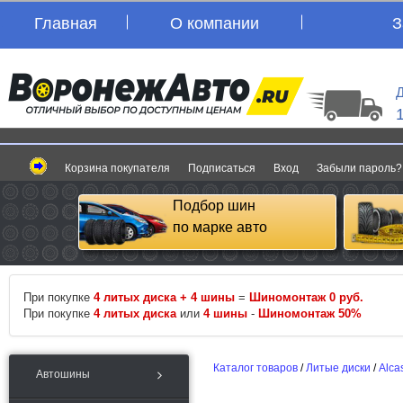
Главная
О компании
З
Д
Корзина покупателя
Подписаться
Вход
Забыли пароль?
Подбор шин
по марке авто
При покупке
4 литых диска + 4 шины
=
Шиномонтаж 0 руб.
При покупке
4 литых диска
или
4 шины
-
Шиномонтаж 50%
Каталог товаров
/
Литые диски
/
Alca
Автошины