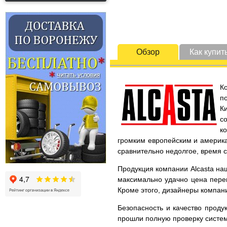
Обзор
Как купит
К
п
К
с
к
громким европейским и америка
сравнительно недолгое, время 
Продукция компании Alcasta наш
максимально удачно цена перек
Кроме этого, дизайнеры компани
Безопасность и качество проду
прошли полную проверку систем