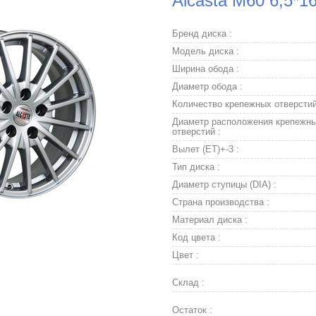
Alcasta M60 6,5*1
Бренд диска :
Модель диска :
Ширина обода :
Диаметр обода :
Количество крепежных отверстий
Диаметр расположения крепежн
отверстий :
Вылет (ET)+-3 :
Тип диска :
Диаметр ступицы (DIA) :
Страна производства :
Материал диска :
Код цвета :
Цвет :
Склад :
Остаток :