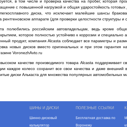
уется, в том числе и проверка качества на пробег, которая пр
ращение с повышенной нагрузкой и общая ударостойкость готовых 
легкосплавного диска, что исключает малейшие шансы бракова
на рентгеновском аппарате (для проверки целостности структуры 
та полюбились российским автовладельцам, ведь кроме обще
рытием, которое полностью устойчиво к коррозии и специально а
венный продукт, компания Alcasta соблюдает все параметры и раз
новка новых дисков вместо оригинальных и при этом гарантия н
азине VoronezhAvto.ru
высоком качестве производимого товара Alcasta поддерживает св
ции каждое колесо сохранит все свои качества и даже внешний 
литые диски Алькаста для множества популярных автомобильных м
ШИНЫ И ДИСКИ
ПОЛЕЗНЫЕ ССЫЛКИ
К
Шинно-дисковый
Бесплатная доставка по
М
калькулятор
Воронежу
к