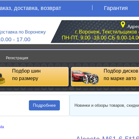
аказ, доставка, возврат
Гарантия
Адрес
оставка по Воронежу
г. Воронеж, Текстильщиков 
ПН-ПТ, 9.00 -18.00 СБ 9.00-14.0
10.00 - 17.00
Регистрация
Подбор шин
Подбор дисков
по размеру
по марке авто
Подробнее
Новинки и обзоры товаров, скидк
sta