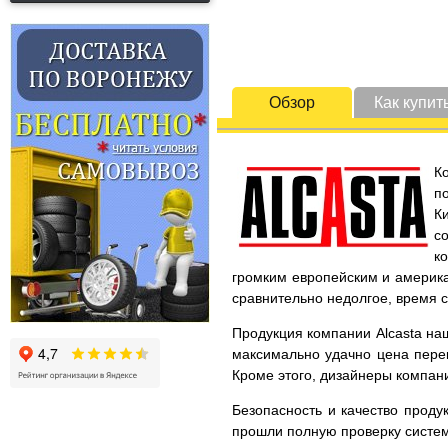
Обзор
Как купит
К
п
К
с
к
громким европейским и америка
сравнительно недолгое, время 
Продукция компании Alcasta наш
максимально удачно цена перек
Кроме этого, дизайнеры компани
Безопасность и качество проду
прошли полную проверку систем