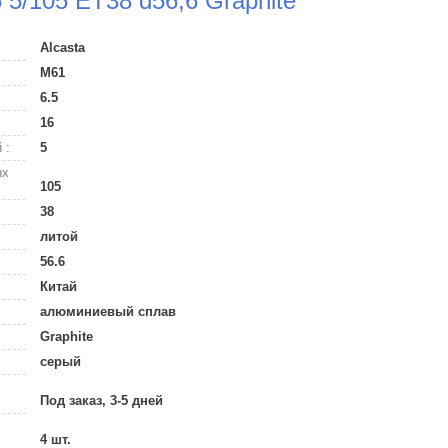
6 5/105 ET38 d56,6 Graphite
Alcasta
M61
6.5
16
 :
5
ых
105
38
литой
56.6
Китай
алюминиевый сплав
Graphite
серый
Под заказ, 3-5 дней
4 шт.