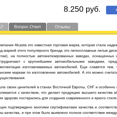
8.250 руб.
К
ь?
Вопрос-Ответ
Отзывы
омпания Alcasta это известная торговая марка, которая стала на
од маркой этого популярного бренда это легкосплавные литые диск
итае), на полностью автоматизированных заводах, оснащенных
отрудничают с крупнейшими автомобильными заводами, пред
омплектации изготавливаемых автомобилей. Еще славятся тем,
нским маркам по изготовлению автомобилей. А это можно считать
существования.
ла своих ценителей в станах Восточной Европы, СНГ и особенно в 
ликается с качеством, что делает продукцию высшего качества а
и здорово постарались для создания современного и яркого стиля
кции подтверждено многими сертификатами качества и соответст
ы качества, и при этом было выявлено полное соответствие меж