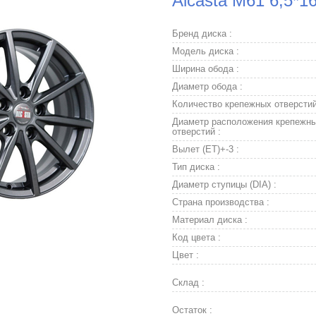
Alcasta M61 6,5*1
Бренд диска :
Модель диска :
Ширина обода :
Диаметр обода :
Количество крепежных отверстий
Диаметр расположения крепежн
отверстий :
Вылет (ET)+-3 :
Тип диска :
Диаметр ступицы (DIA) :
Страна производства :
Материал диска :
Код цвета :
Цвет :
Склад :
Остаток :