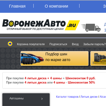
Главная
О компании
З
Д
Корзина покупателя
Подписаться
Вход
Забыли пароль?
Подбор шин
по марке авто
При покупке
4 литых диска + 4 шины
=
Шиномонтаж 0 руб.
При покупке
4 литых диска
или
4 шины
-
Шиномонтаж 50%
Каталог товаров
/
Литые диски
/
Alca
Автошины