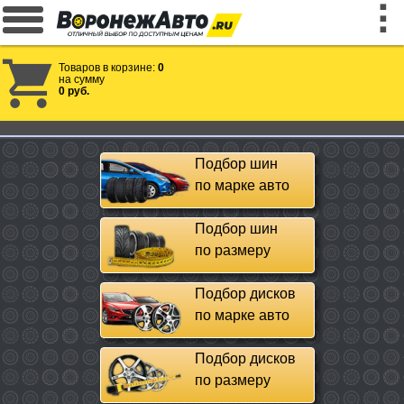
Товаров в корзине:
0
на сумму
0 руб.
Подбор шин
по марке авто
Подбор шин
по размеру
Подбор дисков
по марке авто
Подбор дисков
по размеру