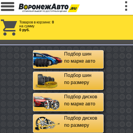
Товаров в корзине:
0
на сумму
0 руб.
Подбор шин
по марке авто
Подбор шин
по размеру
Подбор дисков
по марке авто
Подбор дисков
по размеру