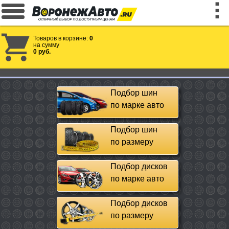
Товаров в корзине:
0
на сумму
0 руб.
Подбор шин
по марке авто
Подбор шин
по размеру
Подбор дисков
по марке авто
Подбор дисков
по размеру