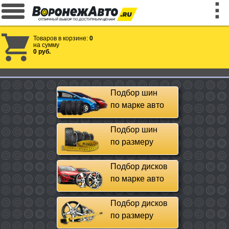
Товаров в корзине:
0
на сумму
0 руб.
Подбор шин
по марке авто
Подбор шин
по размеру
Подбор дисков
по марке авто
Подбор дисков
по размеру