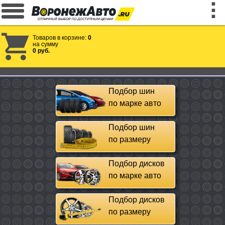
Товаров в корзине:
0
на сумму
0 руб.
Подбор шин
по марке авто
Подбор шин
по размеру
Подбор дисков
по марке авто
Подбор дисков
по размеру