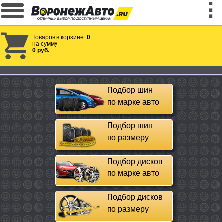
Товаров в корзине:
0
на сумму
0 руб.
Подбор шин
по марке авто
Подбор шин
по размеру
Подбор дисков
по марке авто
Подбор дисков
по размеру