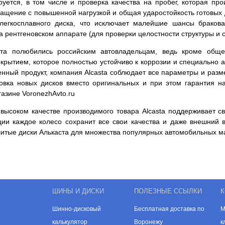
уется, в том числе и проверка качества на пробег, которая пр
ращение с повышенной нагрузкой и общая ударостойкость готовых 
легкосплавного диска, что исключает малейшие шансы бракова
на рентгеновском аппарате (для проверки целостности структуры 
та полюбились российским автовладельцам, ведь кроме обще
рытием, которое полностью устойчиво к коррозии и специально а
венный продукт, компания Alcasta соблюдает все параметры и раз
новка новых дисков вместо оригинальных и при этом гарантия н
азине VoronezhAvto.ru
высоком качестве производимого товара Alcasta поддерживает св
ции каждое колесо сохранит все свои качества и даже внешний 
литые диски Алькаста для множества популярных автомобильных м
ШИНЫ И ДИСКИ
ПОЛЕЗНЫЕ ССЫЛКИ
К
Шинно-дисковый
Бесплатная доставка по
М
калькулятор
Воронежу
к