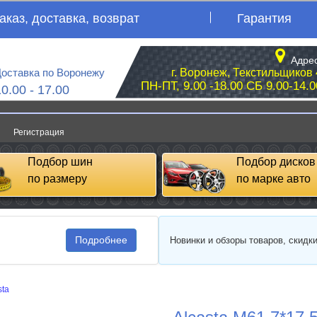
аказ, доставка, возврат
Гарантия
Адрес
оставка по Воронежу
г. Воронеж, Текстильщиков 
ПН-ПТ, 9.00 -18.00 СБ 9.00-14.0
10.00 - 17.00
Регистрация
Подбор шин
Подбор дисков
по размеру
по марке авто
Подробнее
Новинки и обзоры товаров, скидк
sta