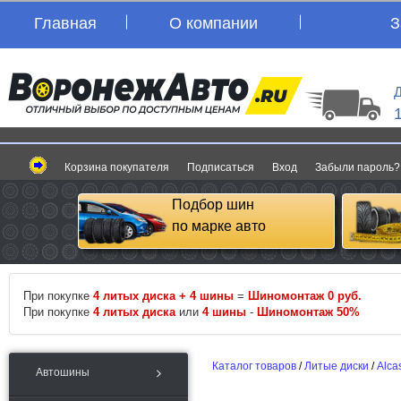
Главная
О компании
З
Д
Корзина покупателя
Подписаться
Вход
Забыли пароль?
Подбор шин
по марке авто
При покупке
4 литых диска + 4 шины
=
Шиномонтаж 0 руб.
При покупке
4 литых диска
или
4 шины
-
Шиномонтаж 50%
Каталог товаров
/
Литые диски
/
Alca
Автошины