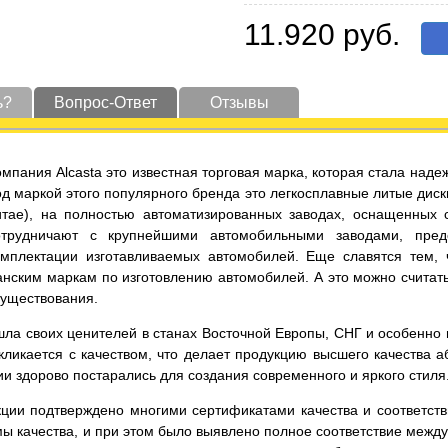
11.920 руб.
ь?
Вопрос-Ответ
Отзывы
омпания Alcasta это известная торговая марка, которая стала на
од маркой этого популярного бренда это легкосплавные литые диск
итае), на полностью автоматизированных заводах, оснащенных
отрудничают с крупнейшими автомобильными заводами, пред
омплектации изготавливаемых автомобилей. Еще славятся тем,
нским маркам по изготовлению автомобилей. А это можно считать
существования.
ла своих ценителей в станах Восточной Европы, СНГ и особенно в 
ликается с качеством, что делает продукцию высшего качества а
и здорово постарались для создания современного и яркого стиля
кции подтверждено многими сертификатами качества и соответст
ы качества, и при этом было выявлено полное соответствие меж