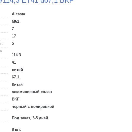
5/114,3 ET41 d67,1 BKF
Alcasta
M61
7
17
 :
5
ых
114.3
41
литой
67.1
Китай
алюминиевый сплав
BKF
черный с полировкой
Под заказ, 3-5 дней
8 шт.