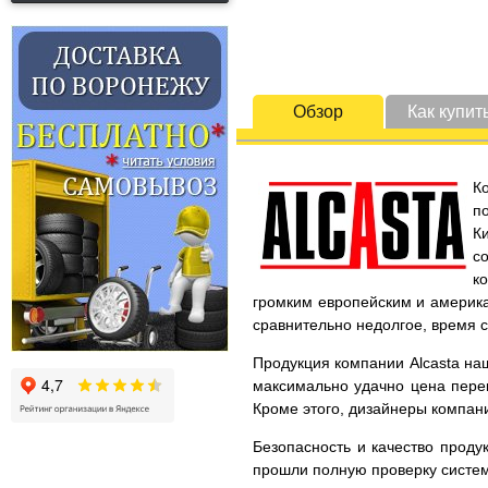
Обзор
Как купит
К
п
К
с
к
громким европейским и америка
сравнительно недолгое, время 
Продукция компании Alcasta наш
максимально удачно цена перек
Кроме этого, дизайнеры компани
Безопасность и качество проду
прошли полную проверку систем