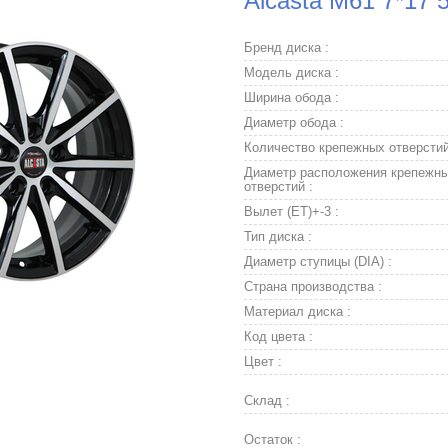
Alcasta M61 7*17 
Бренд диска :
Модель диска :
Ширина обода :
Диаметр обода :
Количество крепежных отверстий
Диаметр расположения крепежн
отверстий :
Вылет (ET)+-3 :
Тип диска :
Диаметр ступицы (DIA) :
Страна производства :
Материал диска :
Код цвета :
Цвет :
Склад :
Остаток :