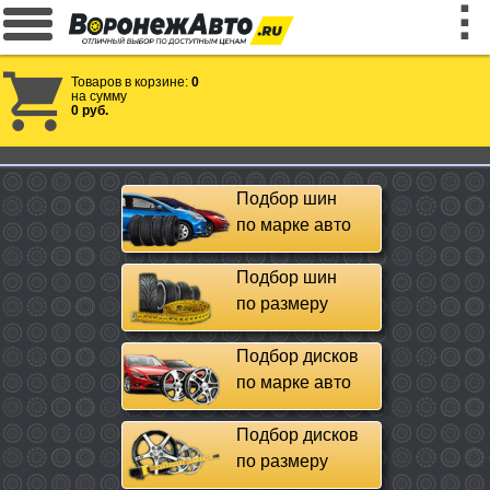
Товаров в корзине:
0
на сумму
0 руб.
Подбор шин
по марке авто
Подбор шин
по размеру
Подбор дисков
по марке авто
Подбор дисков
по размеру