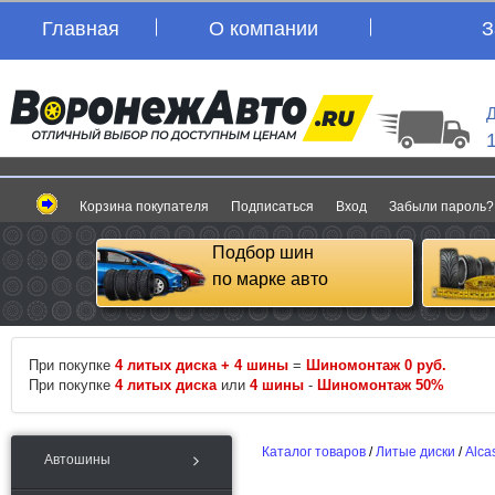
Главная
О компании
З
Д
Корзина покупателя
Подписаться
Вход
Забыли пароль?
Подбор шин
по марке авто
При покупке
4 литых диска + 4 шины
=
Шиномонтаж 0 руб.
При покупке
4 литых диска
или
4 шины
-
Шиномонтаж 50%
Каталог товаров
/
Литые диски
/
Alca
Автошины