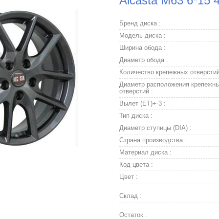
Alcasta M63 6*15 
Бренд диска :
Модель диска :
Ширина обода :
Диаметр обода :
Количество крепежных отверстий
Диаметр расположения крепежн
отверстий :
Вылет (ET)+-3 :
Тип диска :
Диаметр ступицы (DIA) :
Страна производства :
Материал диска :
Код цвета :
Цвет :
Склад :
Остаток :