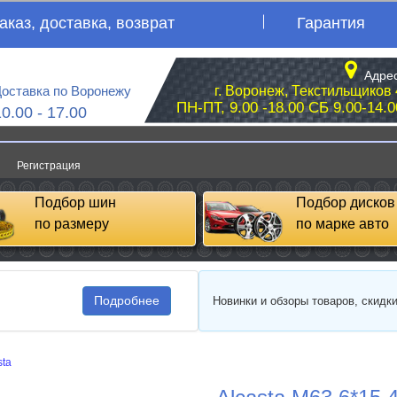
аказ, доставка, возврат
Гарантия
Адрес
оставка по Воронежу
г. Воронеж, Текстильщиков 
ПН-ПТ, 9.00 -18.00 СБ 9.00-14.0
10.00 - 17.00
Регистрация
Подбор шин
Подбор дисков
по размеру
по марке авто
Подробнее
Новинки и обзоры товаров, скидк
sta