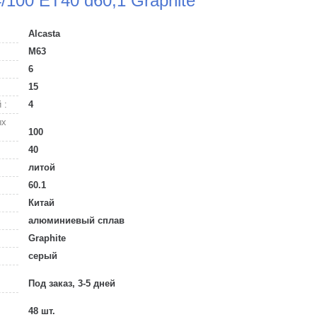
4/100 ET40 d60,1 Graphite
Alcasta
M63
6
15
 :
4
ых
100
40
литой
60.1
Китай
алюминиевый сплав
Graphite
серый
Под заказ, 3-5 дней
48 шт.