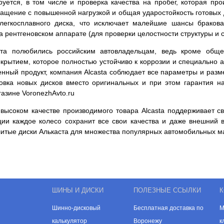
уется, в том числе и проверка качества на пробег, которая пр
ращение с повышенной нагрузкой и общая ударостойкость готовых 
легкосплавного диска, что исключает малейшие шансы бракова
на рентгеновском аппарате (для проверки целостности структуры 
та полюбились российским автовладельцам, ведь кроме обще
рытием, которое полностью устойчиво к коррозии и специально а
венный продукт, компания Alcasta соблюдает все параметры и раз
новка новых дисков вместо оригинальных и при этом гарантия н
азине VoronezhAvto.ru
высоком качестве производимого товара Alcasta поддерживает св
ции каждое колесо сохранит все свои качества и даже внешний 
литые диски Алькаста для множества популярных автомобильных м
ШИНЫ И ДИСКИ
ПОЛЕЗНЫЕ ССЫЛКИ
К
Шинно-дисковый
Бесплатная доставка по
М
калькулятор
Воронежу
к