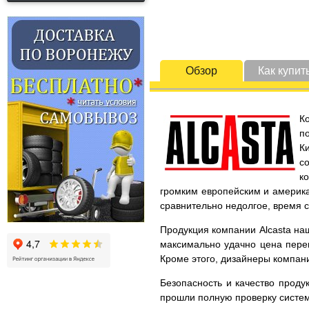
Обзор
Как купит
К
п
К
с
к
громким европейским и америка
сравнительно недолгое, время 
Продукция компании Alcasta наш
максимально удачно цена перек
Кроме этого, дизайнеры компани
Безопасность и качество проду
прошли полную проверку систем