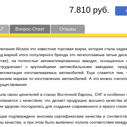
7.810 руб.
К
ь?
Вопрос-Ответ
Отзывы
омпания Alcasta это известная торговая марка, которая стала на
од маркой этого популярного бренда это легкосплавные литые диск
итае), на полностью автоматизированных заводах, оснащенных
отрудничают с крупнейшими автомобильными заводами, пред
омплектации изготавливаемых автомобилей. Еще славятся тем,
нским маркам по изготовлению автомобилей. А это можно считать
существования.
ла своих ценителей в станах Восточной Европы, СНГ и особенно в 
ликается с качеством, что делает продукцию высшего качества а
и здорово постарались для создания современного и яркого стиля
кции подтверждено многими сертификатами качества и соответст
ы качества, и при этом было выявлено полное соответствие меж