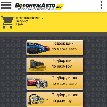
Товаров в корзине:
0
на сумму
0 руб.
Подбор шин
по марке авто
Подбор шин
по размеру
Подбор дисков
по марке авто
Подбор дисков
по размеру