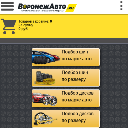
Товаров в корзине:
0
на сумму
0 руб.
Подбор шин
по марке авто
Подбор шин
по размеру
Подбор дисков
по марке авто
Подбор дисков
по размеру