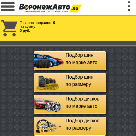
Товаров в корзине:
0
на сумму
0 руб.
Подбор шин
по марке авто
Подбор шин
по размеру
Подбор дисков
по марке авто
Подбор дисков
по размеру