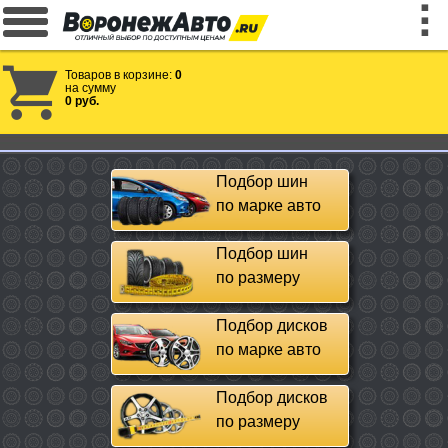
Товаров в корзине:
0
на сумму
0 руб.
Подбор шин
по марке авто
Подбор шин
по размеру
Подбор дисков
по марке авто
Подбор дисков
по размеру