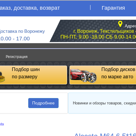
аказ, доставка, возврат
Гарантия
Адрес
оставка по Воронежу
г. Воронеж, Текстильщиков 
ПН-ПТ, 9.00 -18.00 СБ 9.00-14.0
10.00 - 17.00
Регистрация
Подбор шин
Подбор дисков
по размеру
по марке авто
Подробнее
Новинки и обзоры товаров, скидк
sta