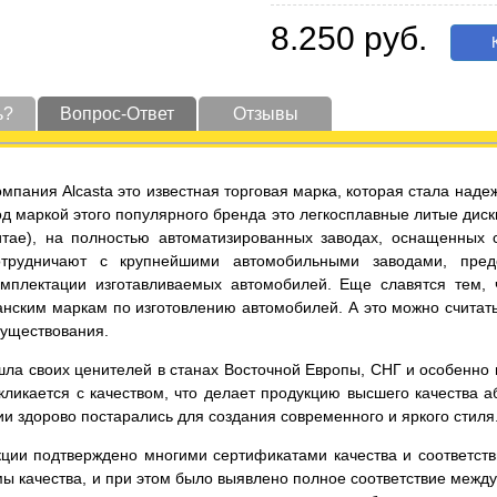
8.250 руб.
К
ь?
Вопрос-Ответ
Отзывы
омпания Alcasta это известная торговая марка, которая стала на
од маркой этого популярного бренда это легкосплавные литые диск
итае), на полностью автоматизированных заводах, оснащенных
отрудничают с крупнейшими автомобильными заводами, пред
омплектации изготавливаемых автомобилей. Еще славятся тем,
нским маркам по изготовлению автомобилей. А это можно считать
существования.
ла своих ценителей в станах Восточной Европы, СНГ и особенно в 
ликается с качеством, что делает продукцию высшего качества а
и здорово постарались для создания современного и яркого стиля
кции подтверждено многими сертификатами качества и соответст
ы качества, и при этом было выявлено полное соответствие меж