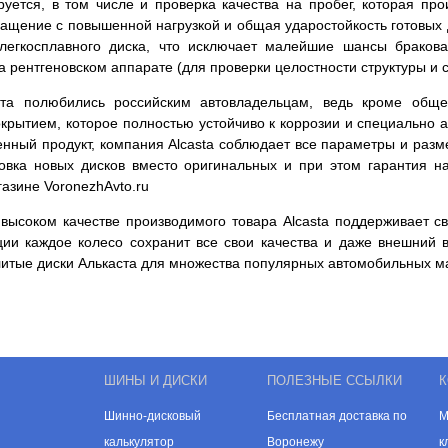
уется, в том числе и проверка качества на пробег, которая пр
ращение с повышенной нагрузкой и общая ударостойкость готовых 
легкосплавного диска, что исключает малейшие шансы бракова
на рентгеновском аппарате (для проверки целостности структуры 
та полюбились российским автовладельцам, ведь кроме обще
рытием, которое полностью устойчиво к коррозии и специально а
венный продукт, компания Alcasta соблюдает все параметры и раз
новка новых дисков вместо оригинальных и при этом гарантия н
азине VoronezhAvto.ru
высоком качестве производимого товара Alcasta поддерживает св
ции каждое колесо сохранит все свои качества и даже внешний 
литые диски Алькаста для множества популярных автомобильных м
ШИНЫ И ДИСКИ
ПОЛЕЗНЫЕ ССЫЛКИ
К
Шинно-дисковый
Бесплатная доставка по
М
калькулятор
Воронежу
к