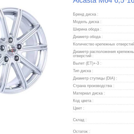
Alcasta M64 6,5*1
Бренд диска :
Модель диска :
Ширина обода :
Диаметр обода :
Количество крепежных отверстий
Диаметр расположения крепежн
отверстий :
Вылет (ET)+-3 :
Тип диска :
Диаметр ступицы (DIA) :
Страна производства :
Материал диска :
Код цвета :
Цвет :
Склад :
Остаток :