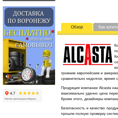
Обзор
Как купит
К
п
К
с
к
громким европейским и америка
сравнительно недолгое, время 
Продукция компании Alcasta наш
максимально удачно цена перек
Кроме этого, дизайнеры компани
Безопасность и качество проду
прошли полную проверку систем