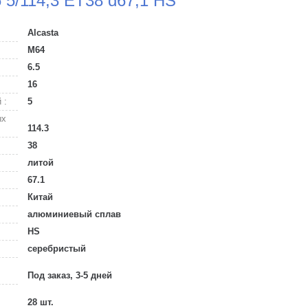
6 5/114,3 ET38 d67,1 HS
Alcasta
M64
6.5
16
 :
5
ых
114.3
38
литой
67.1
Китай
алюминиевый сплав
HS
серебристый
Под заказ, 3-5 дней
28 шт.