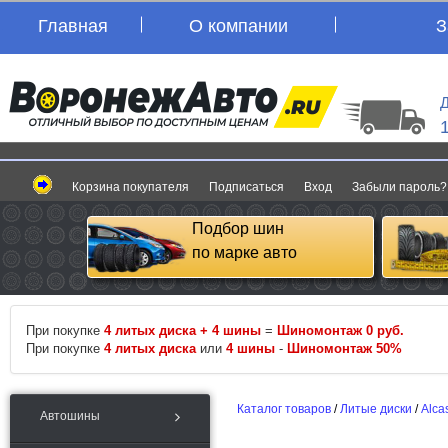
Главная
О компании
З
Д
Корзина покупателя
Подписаться
Вход
Забыли пароль?
Подбор шин
по марке авто
При покупке
4 литых диска + 4 шины
=
Шиномонтаж 0 руб.
При покупке
4 литых диска
или
4 шины
-
Шиномонтаж 50%
Каталог товаров
/
Литые диски
/
Alca
Автошины