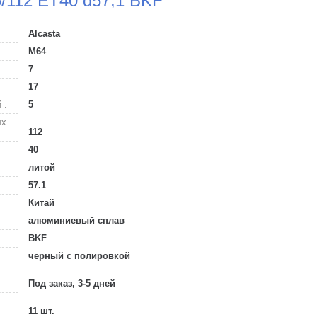
5/112 ET40 d57,1 BKF
Alcasta
M64
7
17
 :
5
ых
112
40
литой
57.1
Китай
алюминиевый сплав
BKF
черный с полировкой
Под заказ, 3-5 дней
11 шт.