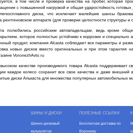
уется, в том числе и проверка качества на пробег, которая пр
ращение с повышенной нагрузкой и общая ударостойкость готовых 
легкосплавного диска, что исключает малейшие шансы бракова
на рентгеновском аппарате (для проверки целостности структуры 
та полюбились российским автовладельцам, ведь кроме обще
рытием, которое полностью устойчиво к коррозии и специально а
венный продукт, компания Alcasta соблюдает все параметры и раз
новка новых дисков вместо оригинальных и при этом гарантия н
азине VoronezhAvto.ru
высоком качестве производимого товара Alcasta поддерживает св
ции каждое колесо сохранит все свои качества и даже внешний 
литые диски Алькаста для множества популярных автомобильных м
ШИНЫ И ДИСКИ
ПОЛЕЗНЫЕ ССЫЛКИ
К
Шинно-дисковый
Бесплатная доставка по
М
калькулятор
Воронежу
к