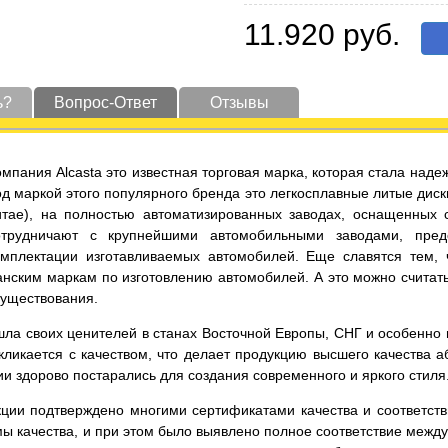
11.920 руб.
ь?
Вопрос-Ответ
Отзывы
омпания Alcasta это известная торговая марка, которая стала на
од маркой этого популярного бренда это легкосплавные литые диск
итае), на полностью автоматизированных заводах, оснащенных
отрудничают с крупнейшими автомобильными заводами, пред
омплектации изготавливаемых автомобилей. Еще славятся тем,
нским маркам по изготовлению автомобилей. А это можно считать
существования.
ла своих ценителей в станах Восточной Европы, СНГ и особенно в 
ликается с качеством, что делает продукцию высшего качества а
и здорово постарались для создания современного и яркого стиля
кции подтверждено многими сертификатами качества и соответст
ы качества, и при этом было выявлено полное соответствие меж