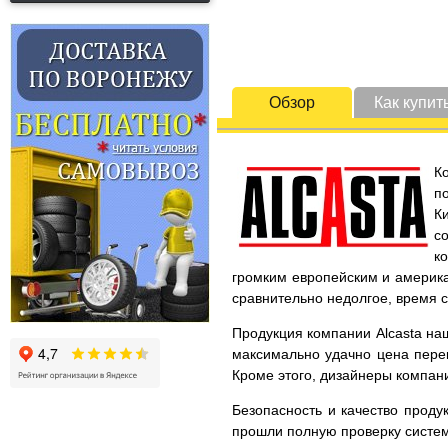
Обзор
Как купит
К
п
К
с
к
громким европейским и америка
сравнительно недолгое, время 
Продукция компании Alcasta наш
максимально удачно цена перек
Кроме этого, дизайнеры компани
Безопасность и качество проду
прошли полную проверку систем