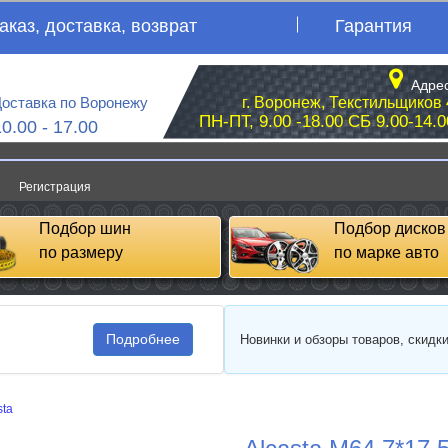
аказ, доставка, возврат
Гарантия
Адрес
оставка по Воронежу
г. Воронеж, Текстильщиков 
ПН-ПТ, 9.00 -18.00 СБ 9.00-14.0
10.00 - 17.00
Регистрация
Подбор шин
Подбор дисков
по размеру
по марке авто
Подробнее
Новинки и обзоры товаров, скидк
sta