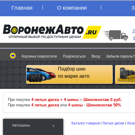
Главная
О компании
З
Д
Корзина покупателя
Подписаться
Вход
Забыли пароль?
Подбор шин
по марке авто
При покупке
4 литых диска + 4 шины
=
Шиномонтаж 0 руб.
При покупке
4 литых диска
или
4 шины
-
Шиномонтаж 50%
Каталог товаров
/
Литые диски
/
Alca
Автошины