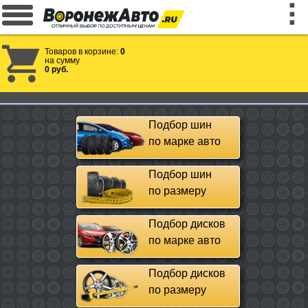
Товаров в корзине:
0
на сумму
0 руб.
Подбор шин
по марке авто
Подбор шин
по размеру
Подбор дисков
по марке авто
Подбор дисков
по размеру