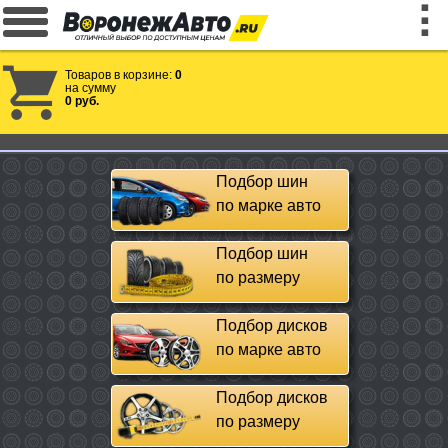
Товаров в корзине:
0
на сумму
0 руб.
Подбор шин
по марке авто
Подбор шин
по размеру
Подбор дисков
по марке авто
Подбор дисков
по размеру